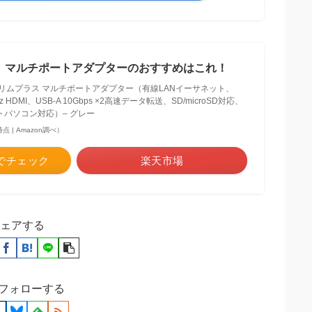
需品、マルチポートアダプターのおすすめはこれ！
USB-C スリムプラス マルチポートアダプター（有線LANイーサネット、
 HDMI、USB-A 10Gbps ×2高速データ転送、SD/microSD対応、
o、ノートパソコン対応）– グレー
6時点 | Amazon調べ）
nでチェック
楽天市場
ェアする
をフォローする