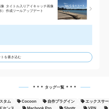
画像
タイトル入りアイキャッチ画像
布）
作成ツールアップデート
ントを書き込む
＊＊＊ タッグ一覧 ＊＊＊
カスタム
Cocoon
自作プラグイン
エックスサー
ドセンス
Macbook Pro
Shottr
VPN