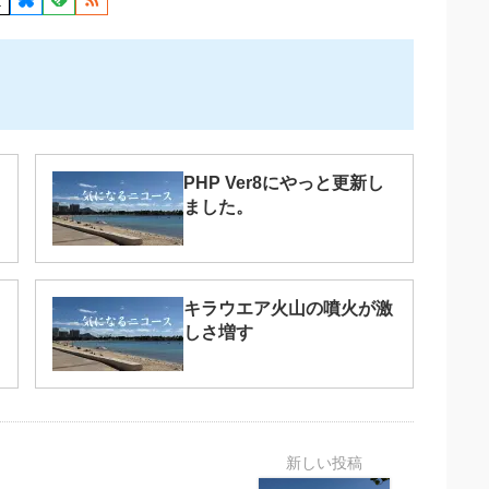
PHP Ver8にやっと更新し
ました。
キラウエア火山の噴火が激
しさ増す