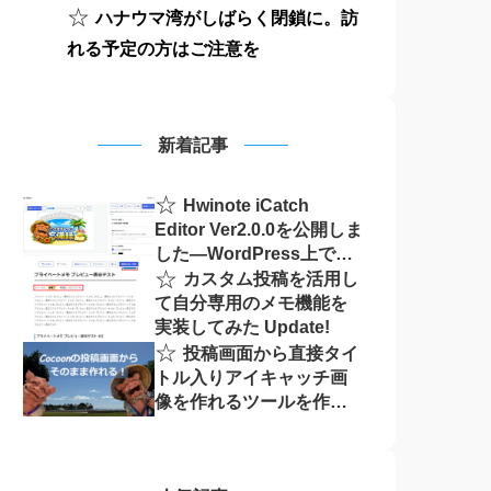
☆
ハナウマ湾がしばらく閉鎖に。訪
れる予定の方はご注意を
新着記事
☆
Hwinote iCatch
Editor Ver2.0.0を公開しま
した―WordPress上で画
☆
像の作成・編集をもっと
カスタム投稿を活用し
手軽に
て自分専用のメモ機能を
実装してみた Update!
☆
投稿画面から直接タイ
トル入りアイキャッチ画
像を作れるツールを作っ
てみた！