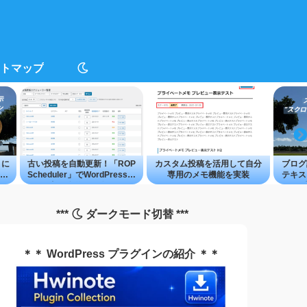
トマップ
トに
古い投稿を自動更新！「ROP
カスタム投稿を活用して自分
ブログ
プ
Scheduler」でWordPress記
専用のメモ機能を実装
テキス
事を簡単に再公開
ル
***
ダークモード切替 ***
＊＊ WordPress プラグインの紹介 ＊＊