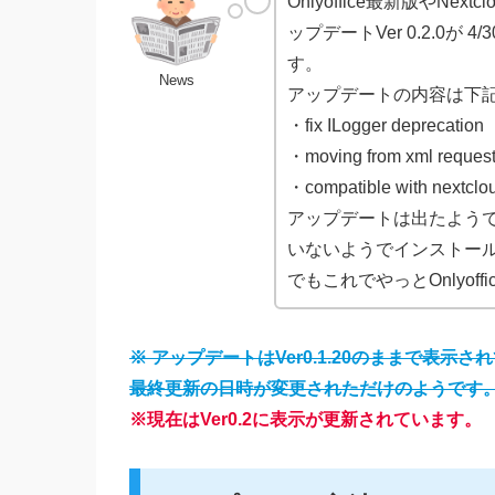
Onlyoffice最新版やNextc
ップデートVer 0.2.0が
す。
News
アップデートの内容は下
・fix ILogger deprecation
・moving from xml request
・compatible with nextclo
アップデートは出たようです
いないようでインストー
でもこれでやっとOnlyof
※ アップデートはVer0.1.20のままで表示
最終更新の日時が変更されただけのようです
※現在はVer0.2に表示が更新されています。