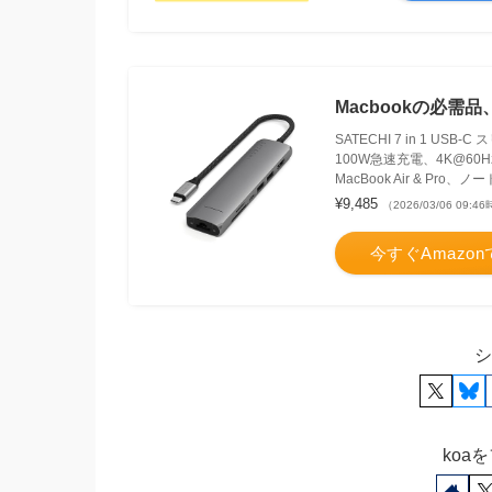
Macbookの必
SATECHI 7 in 1 
100W急速充電、4K@60Hz
MacBook Air & Pr
¥9,485
（2026/03/06 09:4
今すぐAmazo
シ
koa