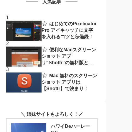
人気記事
☆
はじめてのPixelmator
Pro アイキャッチに文字
を入れるコツと忘備録！
☆
便利なMacスクリーン
ショット アプ
リ"Shottr"の無料版と有
料版の違い
☆
Mac 無料のスクリーン
ショット アプリは
【Shottr】で決まり！
＼ 姉妹サイトもよろしく！／
ハワイDeハーレー