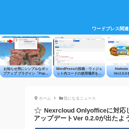
ワードプレス関連
お知らせ用にシンプルなポッ
WordPressの投稿・ウィジェ
Hwinote 
プアップ プラグイン「Popup
ット内コードの使用場所を探
Ver2.0
Studio」
せる「Content Search Tool」
―WordP
成・編集
ホーム
気になるニュース
☆
Nexrcloud Onlyofficeに対
アップデートVer 0.2.0が出た