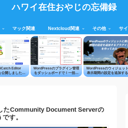
ハワイ在住おやじの忘備録
マック関連
Nextcloud関連
その他
サイ
iCatch Editor
WordPressのプラグイン管理
WordPressのウィジェッ
.0を公開しました
をダッシュボードで！一括操
表示期間の設定を追加する
ress上で画像の作
作・更新もできる便利ツール
ラグイン
をもっと手軽に
「Plugin Group Manager」
応したCommunity Document Serverの
ようです。