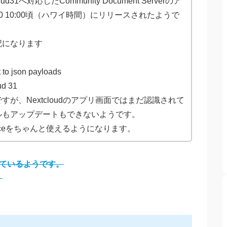
loud31へ対応したCommunity Document Serverのア
 4/30 10:00頃（ハワイ時間）にリリースされたようで
記になります
 to json payloads
ud 31
が、Nextcloudのアプリ画面ではまだ認識されて
ルもアップデートもできないようです。
ficeをちゃんと使えるようになります。
されているようです。
。