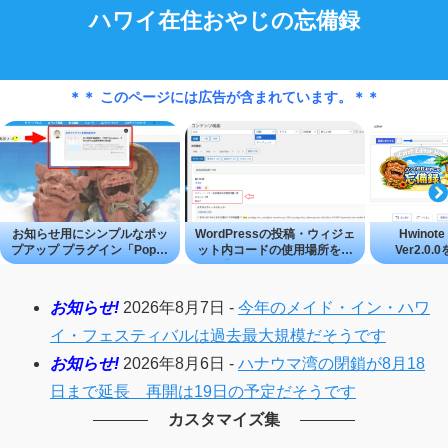
ハワイ在住おやじの忘備録
＊＊ このページには広告が含まれています。＊＊
お知らせ用にシンプルなポッ
WordPressの投稿・ウィジェ
Hwinote 
プアップ プラグイン「Popup
ット内コードの使用場所を探
Ver2.0
Studio」
せる「Content Search Tool」
―WordP
成・編集
お知らせ!
2026年8月7日 -
今年のメイド・イン・ハワ
イ・フェスティバルは過去最大規模だそうです
お知らせ!
2026年8月6日 -
ハナウマ湾の閉鎖が8月18
日まで延長 再開は19日の予定だそうです
カスタマイズ集