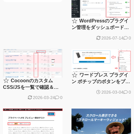
☆
WordPressのプラグイ
ン管理をダッシュボード
で！一括操作・更新もでき
2026-07-14
0
る便利ツール「Plugin
Group Manager」を作って
みた
☆
ワードプレス プラグイ
☆
Cocoonのカスタム
ン ポチップのボタンをプチ
CSS/JSを一覧で確認＆編
カスタム
2026-03-04
0
集を効率化するカスタム、
2026-03-24
0
更新⁻編集機能を追加