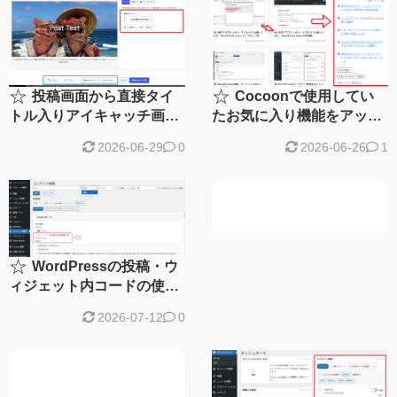
☆
☆
投稿画面から直接タイ
Cocoonで使用してい
トル入りアイキャッチ画像
たお気に入り機能をアップ
を作れるツールをアップデ
デート
2026-06-29
0
2026-06-26
1
ートし WordPress.org で
公開しました
☆
WordPressの投稿・ウ
ィジェット内コードの使用
場所を探せる「Content
2026-07-12
0
Search Tool」を作ってみ
た