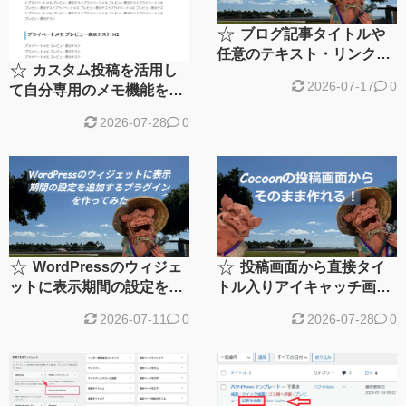
☆
ブログ記事タイトルや
任意のテキスト・リンクを
☆
カスタム投稿を活用し
スクロール表示するプラグ
2026-07-17
0
て自分専用のメモ機能を実
インを作ってみた
装してみた Update!
2026-07-28
0
☆
☆
WordPressのウィジェ
投稿画面から直接タイ
ットに表示期間の設定を追
トル入りアイキャッチ画像
加するプラグインを作って
を作れるツールを作ってみ
2026-07-11
0
2026-07-28
0
みた
た！