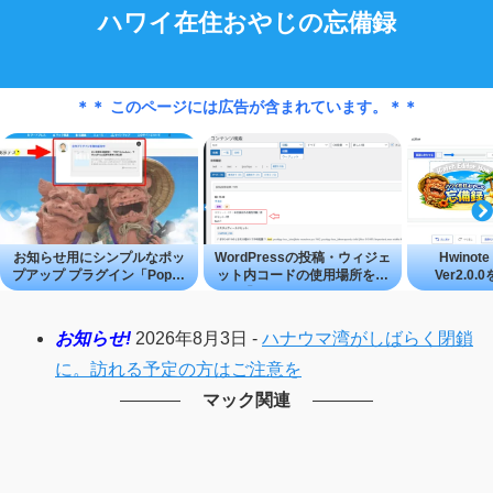
ハワイ在住おやじの忘備録
＊＊ このページには広告が含まれています。＊＊
お知らせ用にシンプルなポッ
WordPressの投稿・ウィジェ
Hwinote 
プアップ プラグイン「Popup
ット内コードの使用場所を探
Ver2.0
Studio」
せる「Content Search Tool」
―WordP
成・編集
お知らせ!
2026年8月3日 -
ハナウマ湾がしばらく閉鎖
に。訪れる予定の方はご注意を
マック関連