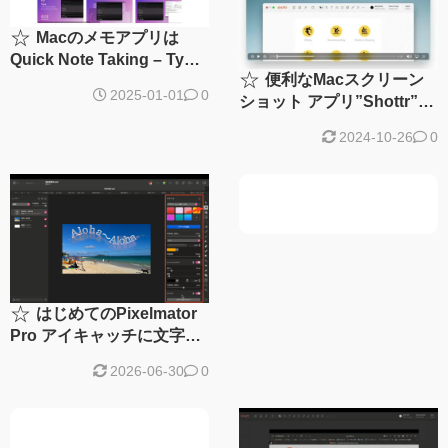
☆
Macのメモアプリは
Quick Note Taking – Type
☆
便利なMacスクリーン
で決まり！
2025-01-01
0
ショット アプリ”Shottr”が
やっとVer 1.8にアップデー
2024-10-26
0
ト
☆
はじめてのPixelmator
Pro アイキャッチに文字を
入れるコツと忘備録！
2026-06-30
0