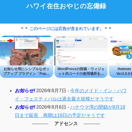
ハワイ在住おやじの忘備録
＊＊ このページには広告が含まれています。＊＊
お知らせ用にシンプルなポッ
WordPressの投稿・ウィジェ
Hwinote 
プアップ プラグイン「Popup
ット内コードの使用場所を探
Ver2.0
Studio」
せる「Content Search Tool」
―WordP
成・編集
お知らせ!
2026年8月7日 -
今年のメイド・イン・ハワ
イ・フェスティバルは過去最大規模だそうです
お知らせ!
2026年8月6日 -
ハナウマ湾の閉鎖が8月18
日まで延長 再開は19日の予定だそうです
アドセンス