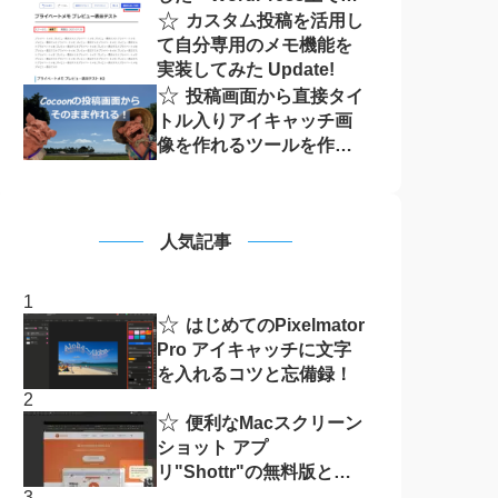
☆
像の作成・編集をもっと
カスタム投稿を活用し
手軽に
て自分専用のメモ機能を
実装してみた Update!
☆
投稿画面から直接タイ
トル入りアイキャッチ画
像を作れるツールを作っ
てみた！
人気記事
☆
はじめてのPixelmator
Pro アイキャッチに文字
を入れるコツと忘備録！
☆
便利なMacスクリーン
ショット アプ
リ"Shottr"の無料版と有
料版の違い