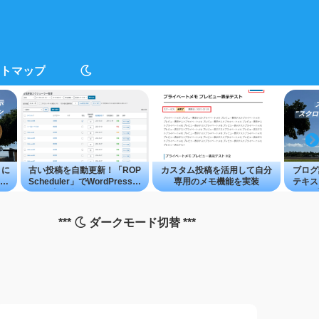
トマップ
トに
古い投稿を自動更新！「ROP
カスタム投稿を活用して自分
ブログ
プ
Scheduler」でWordPress記
専用のメモ機能を実装
テキス
事を簡単に再公開
ル
***
ダークモード切替 ***