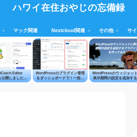
ハワイ在住おやじの忘備録
マック関連
Nextcloud関連
その他
サイ
iCatch Editor
WordPressのプラグイン管理
WordPressのウィジェッ
.0を公開しました
をダッシュボードで！一括操
表示期間の設定を追加する
ress上で画像の作
作・更新もできる便利ツール
ラグイン
をもっと手軽に
「Plugin Group Manager」