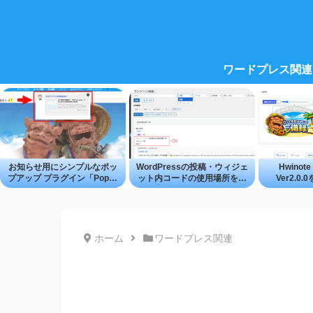
ワードプレス関連
お知らせ用にシンプルなポッ
WordPressの投稿・ウィジェ
Hwinote 
プアップ プラグイン「Popup
ット内コードの使用場所を探
Ver2.0
Studio」
せる「Content Search Tool」
―WordP
成・編集
ホーム
ワードプレス関連