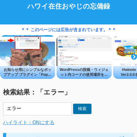
ハワイ在住おやじの忘備録
＊＊ このページには広告が含まれています。＊＊
お知らせ用にシンプルなポッ
WordPressの投稿・ウィジェ
Hwinote 
プアップ プラグイン「Popup
ット内コードの使用場所を探
Ver2.0
Studio」
せる「Content Search Tool」
―WordP
成・編集
検索結果：「エラー」
検索
ハイライト：ONにする