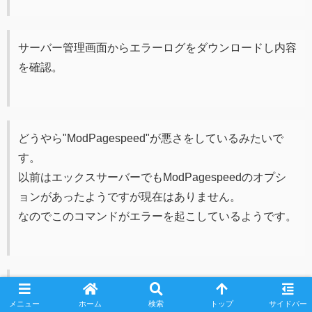
サーバー管理画面からエラーログをダウンロードし内容
を確認。
どうやら"ModPagespeed"が悪さをしているみたいで
す。
以前はエックスサーバーでもModPagespeedのオプシ
ョンがあったようですが現在はありません。
なのでこのコマンドがエラーを起こしているようです。
アップデート後の500エラー
メニュー
ホーム
検索
トップ
サイドバー